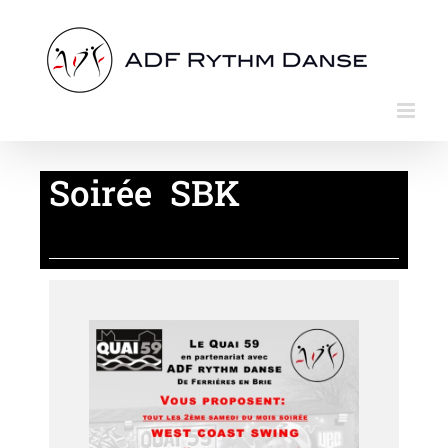
Passer
au
contenu
Soirée SBK