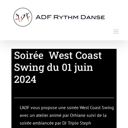
Passer
au
contenu
Soirée West Coast
Swing du 01 juin
2024
L'ADF vous propose une soirée West Coast Swing
avec un atelier animé par Orhiane suivi de la
soirée ambiancée par DJ Triple Steph