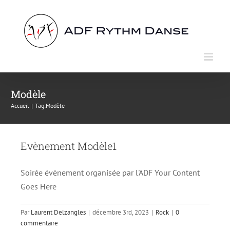
Passer
au
contenu
Modèle
Accueil
Tag:
Modèle
Evènement Modèle1
Soirée évènement organisée par l'ADF Your Content
Goes Here
Par
Laurent Delzangles
|
décembre 3rd, 2023
|
Rock
|
0
commentaire