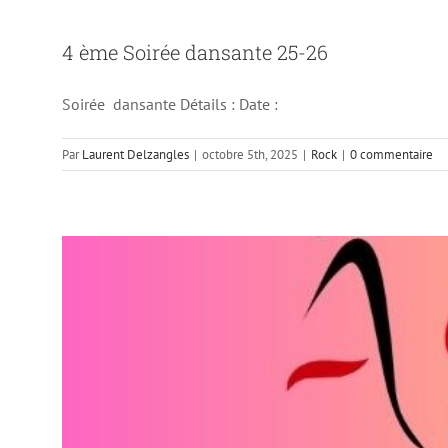
2 ème So
4 ème Soirée dansante 25-26
Article Archivé
E
Soirée dansante Détails : Date :
Par
Laurent Delzangles
|
octobre 5th, 2025
|
Rock
|
0 commentaire