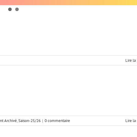
Lire la
irée dansante 25-26
Rock
t Archivé
,
Saison-25/26
|
0 commentaire
Lire la