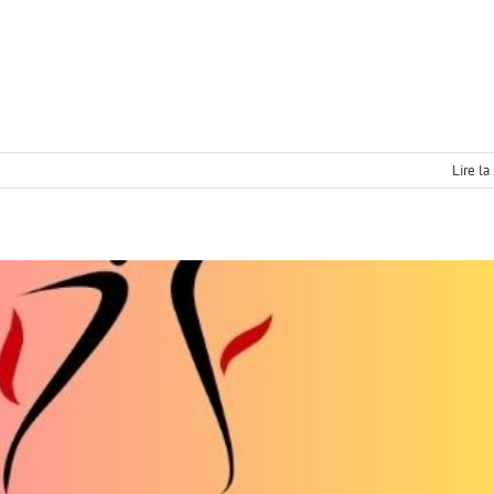
irée dansante 25-26
vènement Archivé
Saison-25/26
Lire la